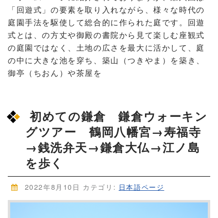
「回遊式」の要素を取り入れながら、様々な時代の
庭園手法を駆使して総合的に作られた庭です。回遊
式とは、の方丈や御殿の書院から見て楽しむ座観式
の庭園ではなく、土地の広さを最大に活かして、庭
の中に大きな池を穿ち、築山（つきやま）を築き、
御亭（ちおん）や茶屋を
初めての鎌倉 鎌倉ウォーキン
グツアー 鶴岡八幡宮→寿福寺
→銭洗弁天→鎌倉大仏→江ノ島
を歩く
2022年8月10日
カテゴリ:
日本語ページ