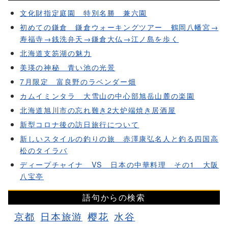
文化財指定庭園 特別名勝 兼六園
初めての鎌倉 鎌倉ウォーキングツアー 鶴岡八幡宮→
寿福寺→銭洗弁天→鎌倉大仏→江ノ島を歩く
北海道支笏湖の魅力
美瑛の神秘 青い池の光景
7月限定 富良野のラベンダー畑
カムイミンタラ 大雪山の中心部旭岳山麓の楽園
北海道旭川市の忘れ難き2大炉端焼き居酒屋
新型コロナ後の訪日旅行について
新しいスタイルの釣りの旅 赤澤康弘名人と釣る四国高
松のタイラバ
ディープチャイナ VS 日本の中華料理 その1 大阪
八宝亭
語句からの検索
京都
日本旅游
樱花
水谷